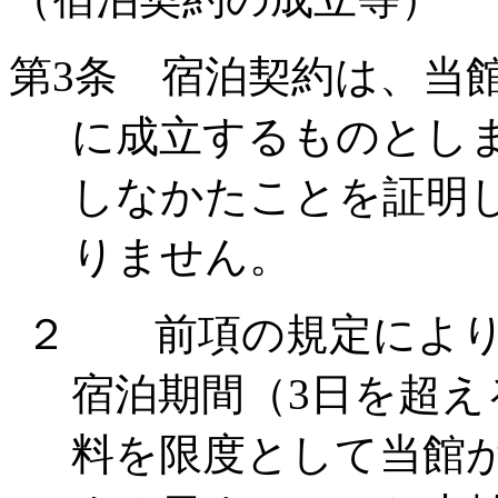
第
3
条 宿泊契約は、当
に成立するものとし
しなかたことを証明
りません。
２ 前項の規定により
宿泊期間（
3
日を超え
料を限度として当館