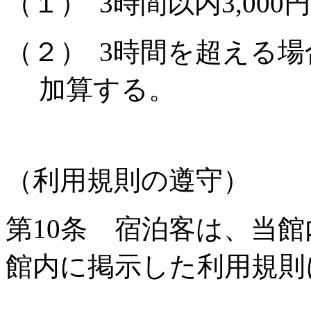
（１）
3
時間以内
3,000
円
（２）
3
時間を超える場
加算する。
（利用規則の遵守）
第
10
条 宿泊客は、当館
館内に掲示した利用規則